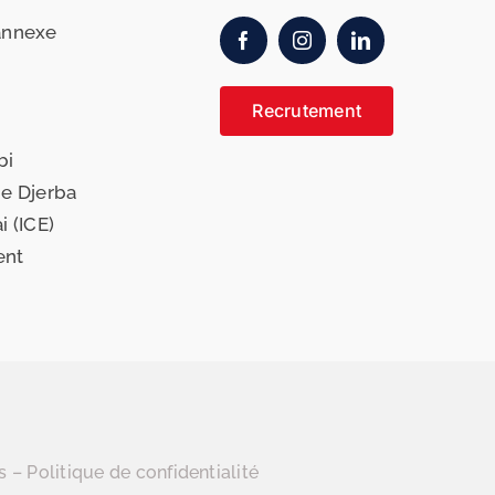
annexe
Recrutement
bi
de Djerba
i (ICE)
ent
s
–
Politique de confidentialité