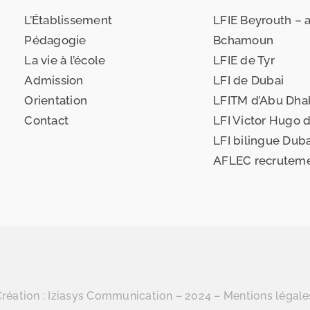
L’Établissement
LFIE Beyrouth – 
Pédagogie
Bchamoun
La vie à l’école
LFIE de Tyr
Admission
LFI de Dubai
Orientation
LFITM d’Abu Dha
Contact
LFI Victor Hugo 
LFI bilingue Duba
AFLEC recrutem
réation :
Iziasys Communication
– 2024 –
Mentions légale