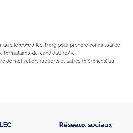
ter au site www.aflec-fr.org pour prendre connaissance
ux-formulaires-de-candidature/».
ttre de motivation, rapports et autres références) au
FLEC
Réseaux sociaux