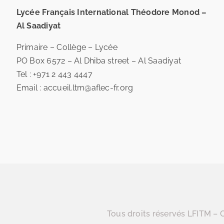
Lycée Français International Théodore Monod –
Al Saadiyat
Primaire – Collège – Lycée
PO Box 6572 – Al Dhiba street – Al Saadiyat
Tel : +971 2 443 4447
Email : accueil.ltm@aflec-fr.org
Tous droits réservés LFITM – C