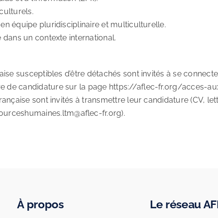
ulturels.
n équipe pluridisciplinaire et multiculturelle.
e dans un contexte international.
nçaise susceptibles d’être détachés sont invités à se connec
re de candidature sur la page https://aflec-fr.org/acces-a
française sont invités à transmettre leur candidature (CV, le
urceshumaines.ltm@aflec-fr.org).
À propos
Le réseau A