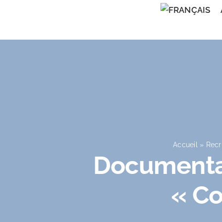
Skip
to
content
Accueil
»
Recr
Documental
« Co